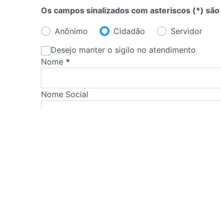
Os campos sinalizados com asteriscos (*) são
Anônimo
Cidadão
Servidor
Desejo manter o sigilo no atendimento
Nome
*
Nome Social
Tipo Doc.
Selecione o tipo de documento
Celular
*
Onde
*
Selecione