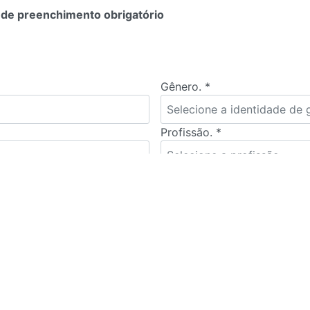
 de preenchimento obrigatório
Gênero. *
Selecione a identidade de 
Profissão. *
Selecione a profissão
Numero Doc.
Email
*
Prot. Anterior